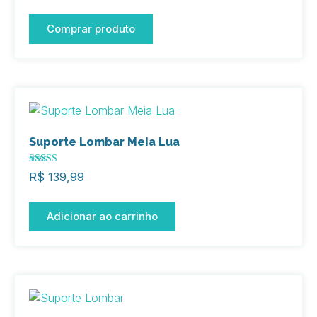
Comprar produto
Suporte Lombar Meia Lua
Avaliação
R$
139,99
5.00
de 5
Adicionar ao carrinho