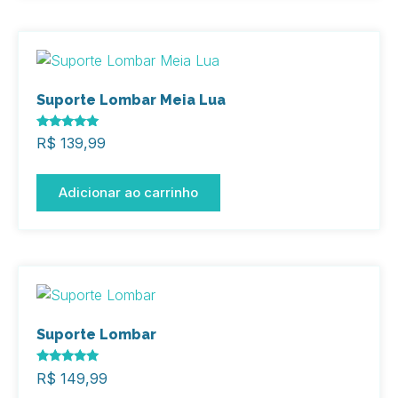
Suporte Lombar Meia Lua
Avaliação
R$
139,99
5.00
de 5
Adicionar ao carrinho
Suporte Lombar
Avaliação
R$
149,99
5.00
de 5